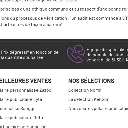
cription auprès d’un organisme collecteur)
rincipes d’une éthique commune et au respect d’une bonne rela
itions du processus de vérification : "un audit est commandé à CT
arte et ce, de façon aléatoire".
Équipe de spécialist
Prix dégressif en fonction de
disponible du lundi 
la quantité souhaitée
vendredi de 8H30 à 
EILLEURES VENTES
NOS SÉLECTIONS
laire personnalisée Zazoo
Collection North
aire publicitaire Lyta
La sélection KelCom
rsonnalisé Sooggi
Nouveautés polaire publicitai
laire publicitaire Geta
rt polaire personnalisé