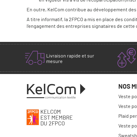
en vigueur vis à vis de l’écoparticipation (ins
En outre, KelCom contribue au développement des p
A titre informatif, la 2FPCO a mis en place des cond
l’engagement des entreprises signataires de cette ch
Livraison rapide et sur
mesure
NOS M
Veste po
Veste pol
KELCOM
Plaid pe
EST MEMBRE
DU 2FPCO
Veste po
Sweatshi