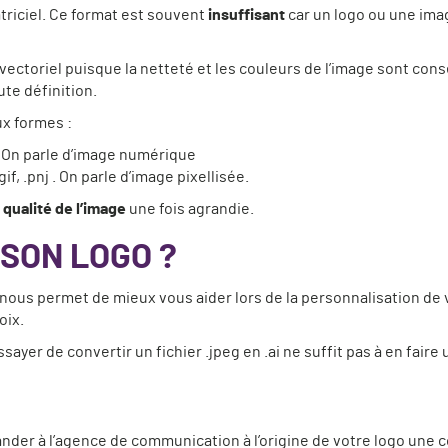
riciel. Ce format est souvent
insuffisant
car un logo ou une ima
vectoriel puisque la netteté et les couleurs de l’image sont conse
ute définition.
x formes :
f . On parle d’image numérique
gif, .pnj . On parle d’image pixellisée.
a
qualité de l’image
une fois agrandie.
SON LOGO ?
el nous permet de mieux vous aider lors de la personnalisation d
oix.
ayer de convertir un fichier .jpeg en .ai ne suffit pas à en faire 
der à l’agence de communication à l’origine de votre logo une c