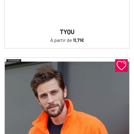
TYQU
À partir de
11,71€